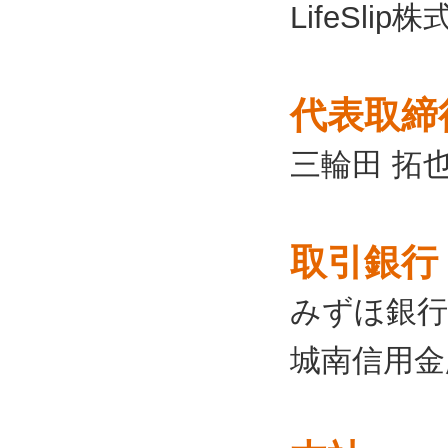
LifeSlip
代表取締
三輪田 拓
取引銀行
みずほ銀行
城南信用金